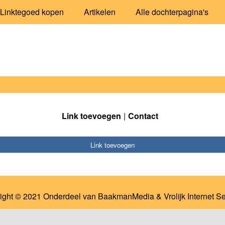
Linktegoed kopen
Artikelen
Alle dochterpagina's
Link toevoegen
Contact
Link toevoegen
ight © 2021 Onderdeel van
BaakmanMedia
&
Vrolijk Internet S